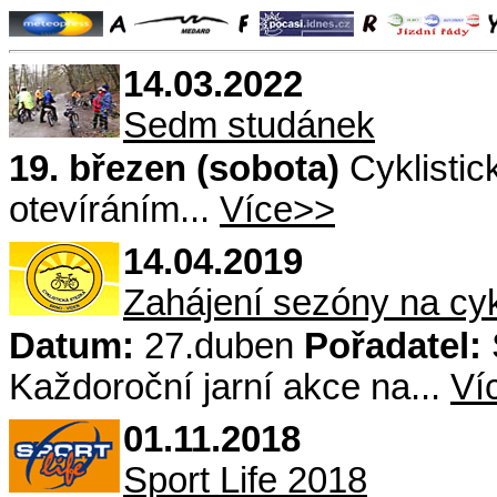
14.03.2022
Sedm studánek
19. březen (sobota)
Cyklistic
otevíráním...
Více>>
14.04.2019
Zahájení sezóny na cy
Datum:
27.duben
Pořadatel:
Každoroční jarní akce na...
Ví
01.11.2018
Sport Life 2018