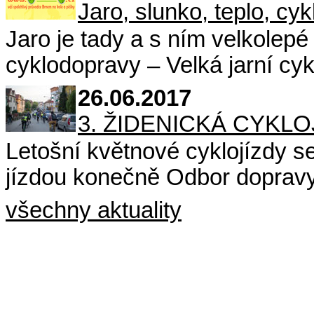
Jaro, slunko, teplo, cyk
Jaro je tady a s ním velkolep
cyklodopravy – Velká jarní cykl
26.06.2017
3. ŽIDENICKÁ CYKLO
Letošní květnové cyklojízdy se
jízdou konečně Odbor dopravy
všechny aktuality